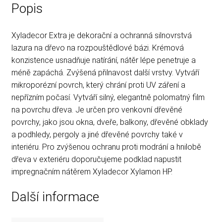
Popis
Xyladecor Extra je dekorační a ochranná silnovrstvá
lazura na dřevo na rozpouštědlové bázi. Krémová
konzistence usnadňuje natírání, nátěr lépe penetruje a
méně zapáchá. Zvýšená přilnavost další vrstvy. Vytváří
mikroporézní povrch, který chrání proti UV záření a
nepřízním počasí. Vytváří silný, elegantně polomatný film
na povrchu dřeva. Je určen pro venkovní dřevěné
povrchy, jako jsou okna, dveře, balkony, dřevěné obklady
a podhledy, pergoly a jiné dřevěné povrchy také v
interiéru. Pro zvýšenou ochranu proti modrání a hnilobě
dřeva v exteriéru doporučujeme podklad napustit
impregnačním nátěrem Xyladecor Xylamon HP.
Další informace