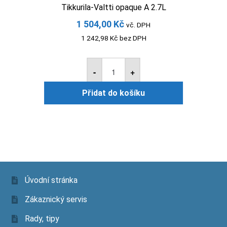
Tikkurila-Valtti opaque A 2.7L
1 504,00
Kč
vč. DPH
1 242,98
Kč
bez DPH
Tikkurila-
Valtti
-
+
opaque
A
Přidat do košíku
2.7L
množství
Úvodní stránka
Zákaznický servis
Rady, tipy