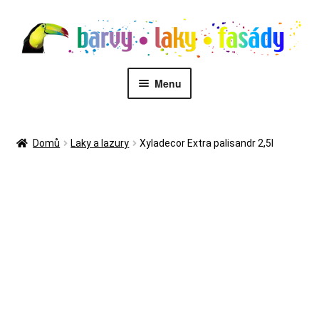
Přeskočit
Přejít
na
k
navigaci
obsahu
webu
Menu
PŮJČOVNA STROJŮ
Domů
Laky a lazury
Xyladecor Extra palisandr 2,5l
MALÍŘI
Kontakt
Eshop
Zákaznický servis
Malířské služby