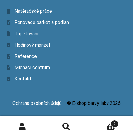
Natěračské práce
Renovace parket a podlah
Tapetování
Hodinový manžel
Reference
Míchací centrum
Kontakt
Ochrana osobních údajů
© E-shop barvy laky 2026
0
Hledat
Hledat: