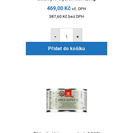
469,00
Kč
vč. DPH
387,60
Kč
bez DPH
Balakryl
Polyurex
-
+
lesk
0,6kg
Přidat do košíku
množství