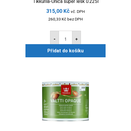
Tikkurila-Unica super lesk 0.225l
315,00
Kč
vč. DPH
260,33
Kč
bez DPH
Tikkurila-
Unica
-
+
super
lesk
Přidat do košíku
0.225l
množství