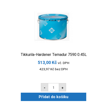
Tikkurila-Hardener Temadur 7590 0.45L
513,00
Kč
vč. DPH
423,97
Kč
bez DPH
Tikkurila-
-
+
Hardener
Temadur
7590
Přidat do košíku
0.45L
množství