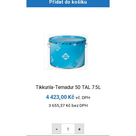
TAL
Přidat do košíku
2.25L
množství
Tikkurila-Temadur 50 TAL 7.5L
4 423,00
Kč
vč. DPH
3 655,37
Kč
bez DPH
Tikkurila-
-
+
Temadur
50