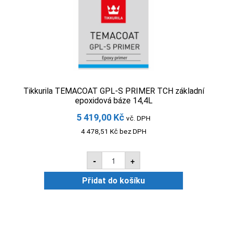
Tikkurila TEMACOAT GPL-S PRIMER TCH základní
epoxidová báze 14,4L
5 419,00
Kč
vč. DPH
4 478,51
Kč
bez DPH
Tikkurila
-
+
TEMACOAT
GPL-
S
Přidat do košíku
PRIMER
TCH
základní
epoxidová
báze