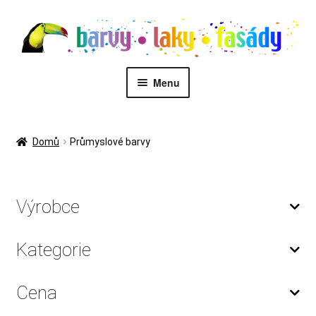
Přeskočit
Přejít
na
k
navigaci
obsahu
webu
Menu
PŮJČOVNA STROJŮ
Domů
Průmyslové barvy
MALÍŘI
Kontakt
Výrobce
Eshop
Kategorie
Zákaznický servis
Cena
Malířské služby