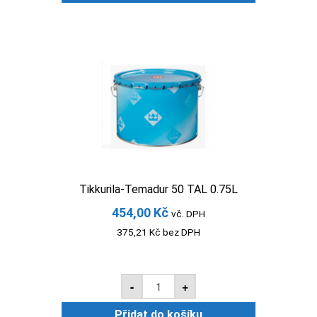
TCH
2.2l
množství
Tikkurila-Temadur 50 TAL 0.75L
454,00
Kč
vč. DPH
375,21
Kč
bez DPH
Tikkurila-
-
+
Temadur
50
TAL
Přidat do košíku