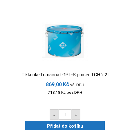
množství
Tikkurila-Temacoat GPL-S primer TCH 2.2l
869,00
Kč
vč. DPH
718,18
Kč
bez DPH
Tikkurila-
-
+
Temacoat
GPL-
S
Přidat do košíku
primer