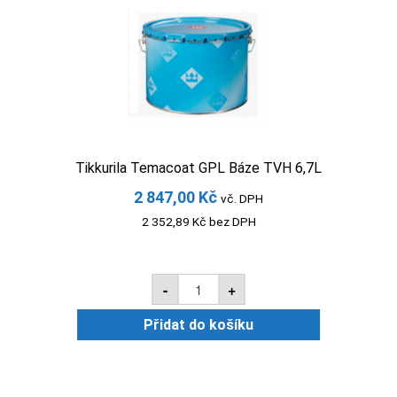
14,4L
množství
Tikkurila Temacoat GPL Báze TVH 6,7L
2 847,00
Kč
vč. DPH
2 352,89
Kč
bez DPH
Tikkurila
-
+
Temacoat
GPL
Báze
Přidat do košíku
TVH
6,7L
množství