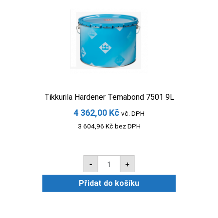
Tikkurila Hardener Temabond 7501 9L
4 362,00
Kč
vč. DPH
3 604,96
Kč
bez DPH
Tikkurila
-
+
Hardener
Temabond
7501
Přidat do košíku
9L
množství