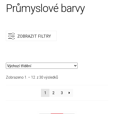
Průmyslové barvy
Rady, tipy
ZOBRAZIT FILTRY
Zobrazeno 1. – 12. z 30 výsledků
1
2
3