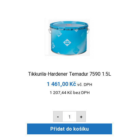
Tikkurila-Hardener Temadur 7590 1.5L
1 461,00
Kč
vč. DPH
1 207,44
Kč
bez DPH
Tikkurila-
-
+
Hardener
Temadur
7590
Přidat do košíku
1.5L
množství