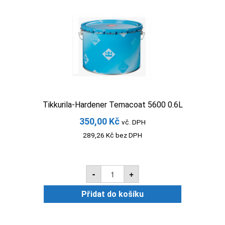
Tikkurila-Hardener Temacoat 5600 0.6L
350,00
Kč
vč. DPH
289,26
Kč
bez DPH
Tikkurila-
-
+
Hardener
Temacoat
5600
Přidat do košíku
0.6L
množství