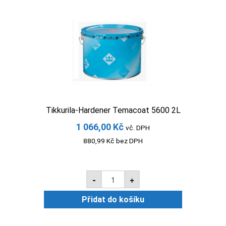
Tikkurila-Hardener Temacoat 5600 2L
1 066,00
Kč
vč. DPH
880,99
Kč
bez DPH
Tikkurila-
-
+
Hardener
Temacoat
5600
Přidat do košíku
2L
množství