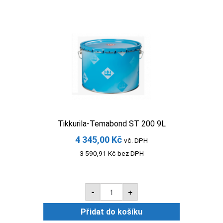
Tikkurila-Temabond ST 200 9L
4 345,00
Kč
vč. DPH
3 590,91
Kč
bez DPH
Tikkurila-
-
+
Temabond
ST
200
Přidat do košíku
9L