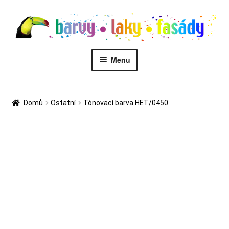
Přeskočit
Přejít
na
k
navigaci
obsahu
webu
Menu
PŮJČOVNA STROJŮ
Domů
Ostatní
Tónovací barva HET/0450
MALÍŘI
Kontakt
Eshop
Zákaznický servis
Malířské služby