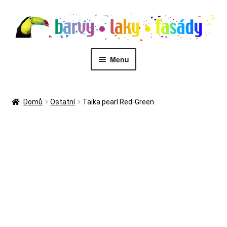
Přeskočit
Přejít
na
k
navigaci
obsahu
webu
Menu
PŮJČOVNA STROJŮ
Domů
Ostatní
Taika pearl Red-Green
MALÍŘI
Kontakt
Eshop
Zákaznický servis
Malířské služby