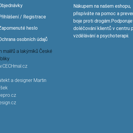
Objednávky
Nákupem na našem eshopu,
přispíváte na pomoc a preve
Přihlášení / Registrace
boje proti drogám.Podporuje
Zapomenuté heslo
doléčování klientů v centru 
vzdělávání a psychoterapii.
Ochrana osobních údajů
 malířů a lakýrníků České
bliky
.CECHmal.cz
itekt a designer Martin
íšek
repro.cz
esign.cz