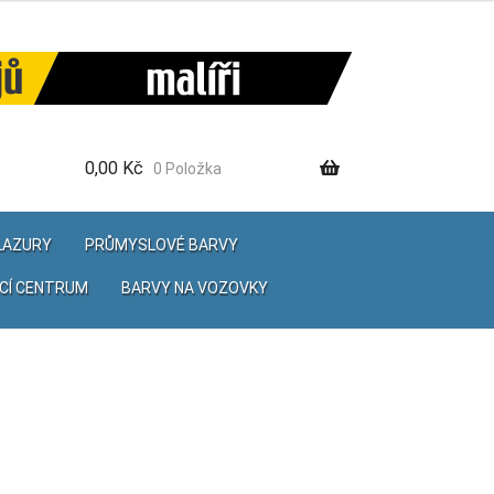
0,00
Kč
0 Položka
 LAZURY
PRŮMYSLOVÉ BARVY
CÍ CENTRUM
BARVY NA VOZOVKY