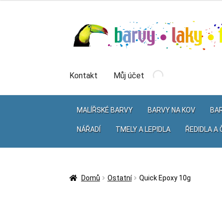
Přeskočit
Přejít
na
k
navigaci
obsahu
webu
Kontakt
Můj účet
MALÍŘSKÉ BARVY
BARVY NA KOV
BAR
NÁŘADÍ
TMELY A LEPIDLA
ŘEDIDLA A 
Domů
Ostatní
Quick Epoxy 10g