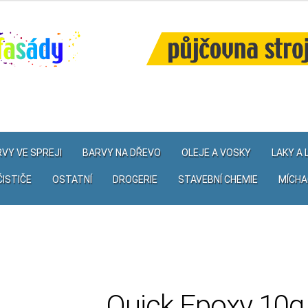
VY VE SPREJI
BARVY NA DŘEVO
OLEJE A VOSKY
LAKY A
ČISTIČE
OSTATNÍ
DROGERIE
STAVEBNÍ CHEMIE
MÍCHA
Quick Epoxy 10g