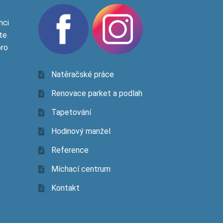
nci
te
pro
Natěračské práce
Renovace parket a podlah
Tapetování
Hodinový manžel
Reference
Míchací centrum
Kontakt