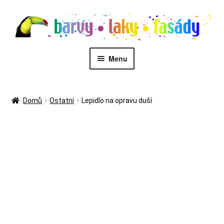
Přeskočit
Přejít
na
k
navigaci
obsahu
webu
Menu
PŮJČOVNA STROJŮ
Domů
Ostatní
Lepidlo na opravu duší
MALÍŘI
Kontakt
Eshop
Zákaznický servis
Malířské služby