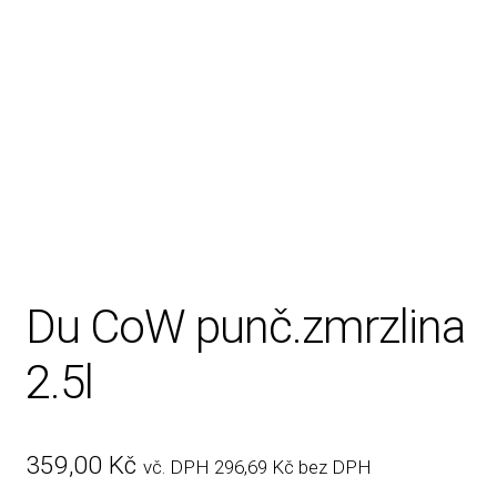
Rady, tipy
Du CoW punč.zmrzlina
2.5l
359,00
Kč
vč. DPH
296,69
Kč
bez DPH