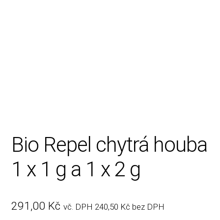
Rady, tipy
Bio Repel chytrá houba
1 x 1 g a 1 x 2 g
291,00
Kč
vč. DPH
240,50
Kč
bez DPH