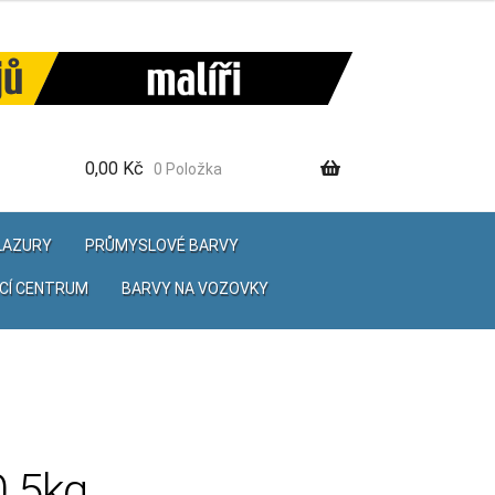
0,00
Kč
0 Položka
 LAZURY
PRŮMYSLOVÉ BARVY
CÍ CENTRUM
BARVY NA VOZOVKY
0.5kg