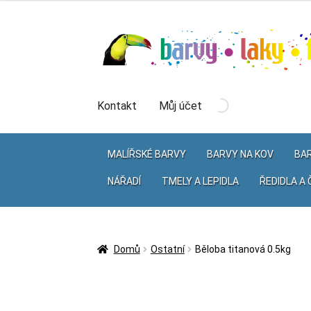
Přeskočit
Přejít
na
k
navigaci
obsahu
webu
Kontakt
Můj účet
MALÍŘSKÉ BARVY
BARVY NA KOV
BAR
NÁŘADÍ
TMELY A LEPIDLA
ŘEDIDLA A 
Domů
Ostatní
Běloba titanová 0.5kg