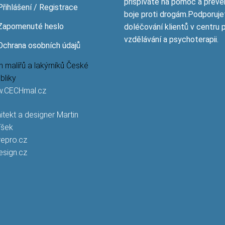
přispíváte na pomoc a preve
Přihlášení / Registrace
boje proti drogám.Podporuje
Zapomenuté heslo
doléčování klientů v centru 
vzdělávání a psychoterapii.
Ochrana osobních údajů
 malířů a lakýrníků České
bliky
.CECHmal.cz
itekt a designer Martin
íšek
repro.cz
esign.cz