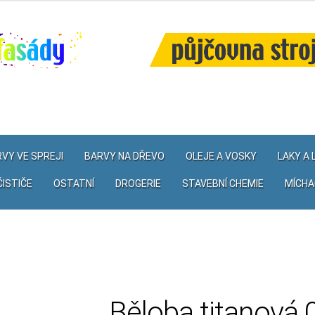
VY VE SPREJI
BARVY NA DŘEVO
OLEJE A VOSKY
LAKY A
ČISTIČE
OSTATNÍ
DROGERIE
STAVEBNÍ CHEMIE
MÍCHA
Běloba titanová 