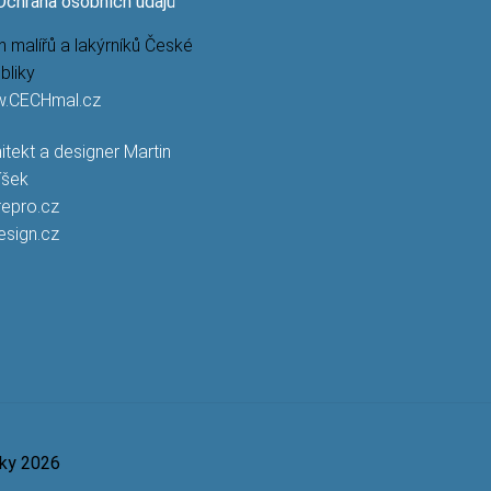
Ochrana osobních údajů
 malířů a lakýrníků České
bliky
.CECHmal.cz
itekt a designer Martin
íšek
repro.cz
esign.cz
aky 2026