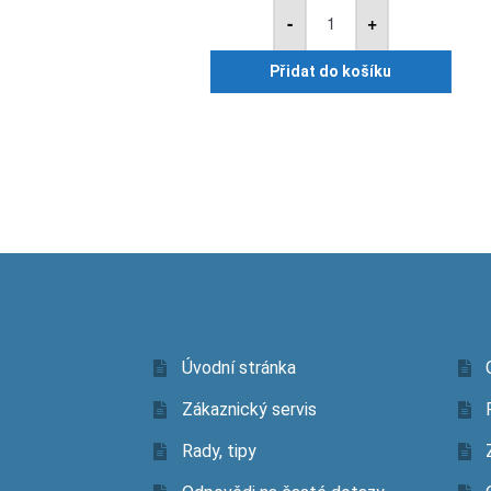
plus
-
+
1,45kg
množství
Přidat do košíku
Úvodní stránka
Zákaznický servis
Rady, tipy