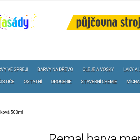
VY VE SPREJI
BARVY NA DŘEVO
OLEJE A VOSKY
LAKY A
ČISTIČE
OSTATNÍ
DROGERIE
STAVEBNÍ CHEMIE
MÍCHA
ňková 500ml
Remal barva me