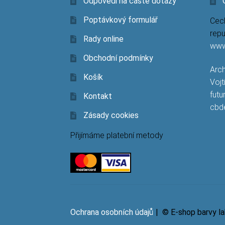
Odpovědi na časté dotazy
Poptávkový formulář
Cech
repu
Rady online
www
Obchodní podmínky
Arch
Košík
Vojt
futu
Kontakt
cbd
Zásady cookies
Přijímáme platební metody
Ochrana osobních údajů
© E-shop barvy l