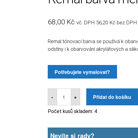
68,00
Kč
vč. DPH
56,20
Kč
bez DPH
Remal tónovací barva se používá k obarvov
odstíny i k obarvování akrylátových a sili
Remal
barva
-
+
Přidat do košíku
meruňková
500ml
množství
Počet kusů skladem:
4
Nevíte si rady?