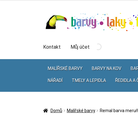
Přeskočit
Přejít
na
k
navigaci
obsahu
webu
Kontakt
Můj účet
MALÍŘSKÉ BARVY
BARVY NA KOV
BAR
NÁŘADÍ
TMELY A LEPIDLA
ŘEDIDLA A 
Domů
Malířské barvy
Remal barva meru