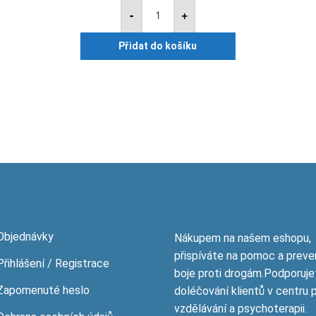
Optiva
-
+
5
A
2,7l
Přidat do košíku
množství
Objednávky
Nákupem na našem eshopu,
přispíváte na pomoc a preve
Přihlášení / Registrace
boje proti drogám.Podporuje
Zapomenuté heslo
doléčování klientů v centru 
vzdělávání a psychoterapii.