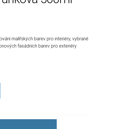
ání malířských barev pro interiéry, vybrané
konových fasádních barev pro exteriéry.