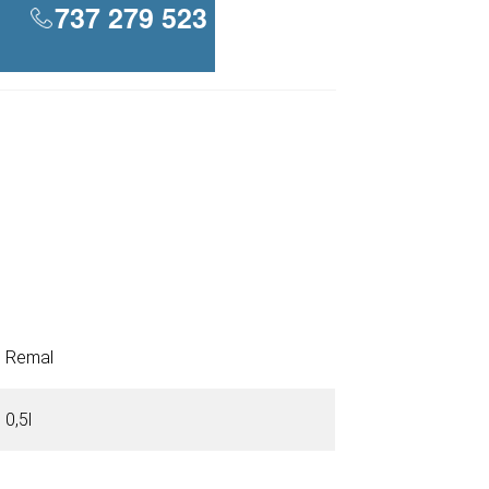
737 279 523
Remal
0,5l