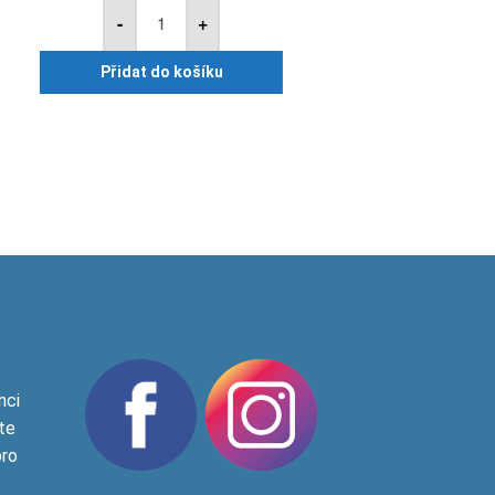
mykostop
-
+
7.5kg
množství
Přidat do košíku
nci
te
pro