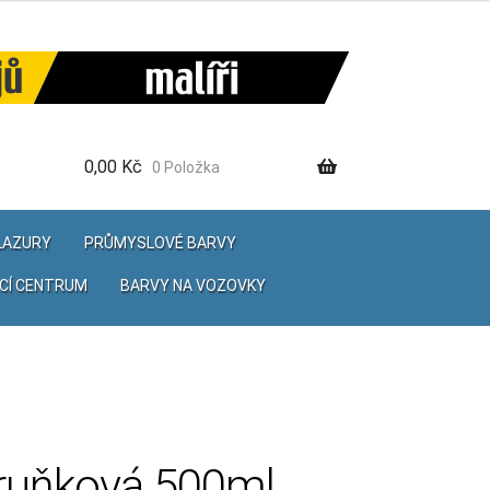
0,00
Kč
0 Položka
 LAZURY
PRŮMYSLOVÉ BARVY
CÍ CENTRUM
BARVY NA VOZOVKY
ruňková 500ml