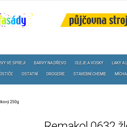
VY VE SPREJI
BARVY NA DŘEVO
OLEJE A VOSKY
LAKY A
ČISTIČE
OSTATNÍ
DROGERIE
STAVEBNÍ CHEMIE
MÍCHA
tkový 250g
Remakol 0632 žl