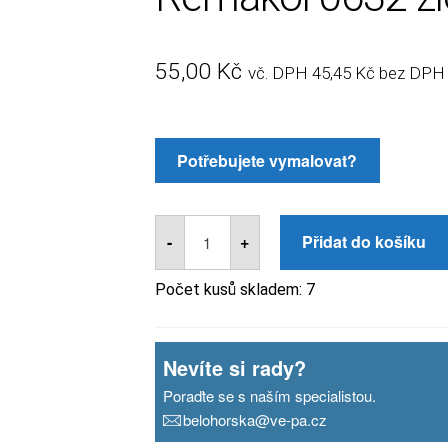
55,00
Kč
vč. DPH
45,45
Kč
bez DPH
Remakol
0632
-
+
Přidat do košíku
žloutkový
250g
množství
Počet kusů skladem:
7
Nevíte si rady?
Poraďte se s naším specialistou.
belohorska@ve-pa.cz