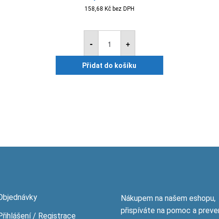
158,68
Kč
bez DPH
Keraštuk
-
-
+
vnitřní
omítkovina
-
Přidat do košíku
KB.
PVC
8
kg
množství
Objednávky
Nákupem na našem eshopu,
přispíváte na pomoc a preve
Přihlášení / Registrace