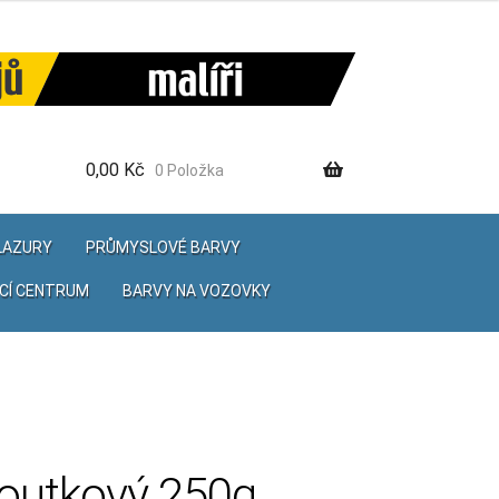
0,00
Kč
0 Položka
 LAZURY
PRŮMYSLOVÉ BARVY
CÍ CENTRUM
BARVY NA VOZOVKY
outkový 250g