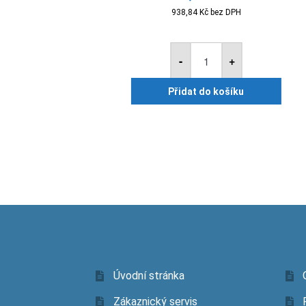
938,84
Kč
bez DPH
Primalex
mykostop
-
+
7.5kg
množství
Přidat do košíku
Úvodní stránka
Zákaznický servis