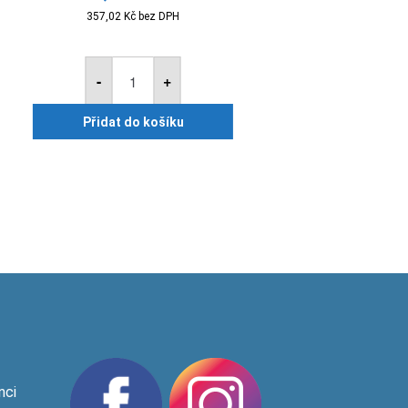
357,02
Kč
bez DPH
Tikkurila
Optiva
-
+
5
A
0,9l
Přidat do košíku
množství
nci