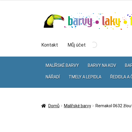
Přeskočit
Přejít
na
k
navigaci
obsahu
webu
Kontakt
Můj účet
MALÍŘSKÉ BARVY
BARVY NA KOV
BAR
NÁŘADÍ
TMELY A LEPIDLA
ŘEDIDLA A 
Domů
Malířské barvy
Remakol 0632 žlou