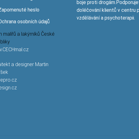
boje proti drogám.Podporuje
Zapomenuté heslo
doléčování klientů v centru 
vzdělávání a psychoterapii.
Ochrana osobních údajů
 malířů a lakýrníků České
bliky
.CECHmal.cz
itekt a designer Martin
íšek
repro.cz
esign.cz