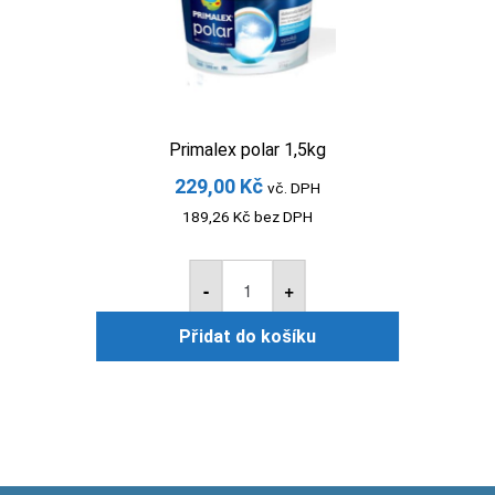
Primalex polar 1,5kg
229,00
Kč
vč. DPH
189,26
Kč
bez DPH
Primalex
polar
-
+
1,5kg
množství
Přidat do košíku