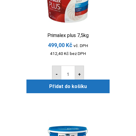
Primalex plus 7,5kg
499,00
Kč
vč. DPH
412,40
Kč
bez DPH
Primalex
plus
-
+
7,5kg
množství
Přidat do košíku