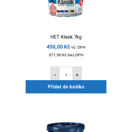
HET Klasik 7kg
450,00
Kč
vč. DPH
371,90
Kč
bez DPH
HET
Klasik
-
+
7kg
množství
Přidat do košíku