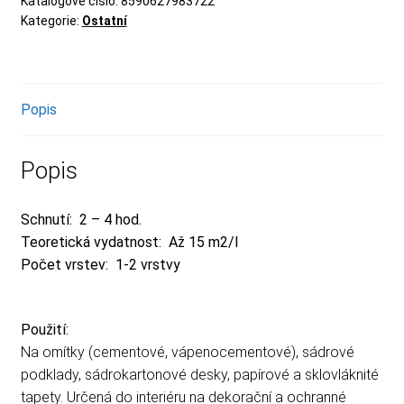
Katalogové číslo:
8590627983722
Kategorie:
Ostatní
Popis
Popis
Schnutí:
2 – 4 hod.
Teoretická vydatnost:
Až 15 m2/l
Počet vrstev:
1-2 vrstvy
Použití:
Na omítky (cementové, vápenocementové), sádrové
podklady, sádrokartonové desky, papírové a sklovláknité
tapety. Určená do interiéru na dekorační a ochranné