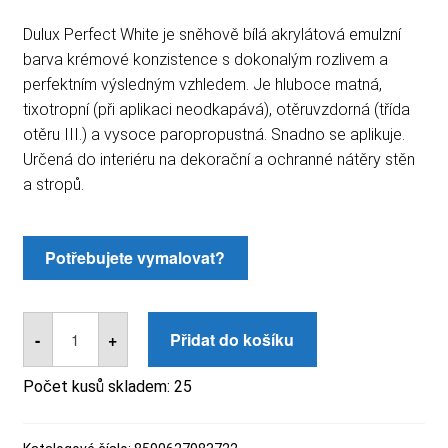
Dulux Perfect White je sněhově bílá akrylátová emulzní
barva krémové konzistence s dokonalým rozlivem a
perfektním výsledným vzhledem. Je hluboce matná,
tixotropní (při aplikaci neodkapává), otěruvzdorná (třída
otěru III.) a vysoce paropropustná. Snadno se aplikuje.
Určená do interiéru na dekorační a ochranné nátěry stěn
a stropů.
DULUX
PERFECT
-
+
Přidat do košíku
WHITE
23+3KG
množství
Počet kusů skladem:
25