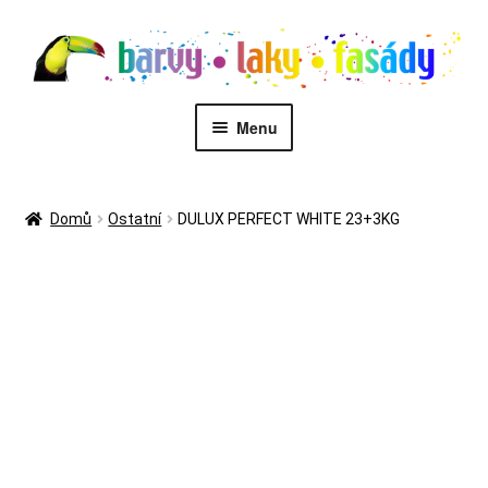
Přeskočit
Přejít
na
k
navigaci
obsahu
webu
Menu
PŮJČOVNA STROJŮ
Domů
Ostatní
DULUX PERFECT WHITE 23+3KG
MALÍŘI
Kontakt
Eshop
Zákaznický servis
Malířské služby