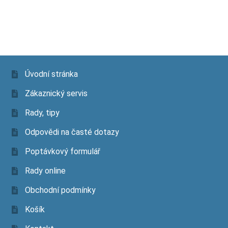
PVC
8
kg
množství
Úvodní stránka
Zákaznický servis
Rady, tipy
Odpovědi na časté dotazy
Poptávkový formulář
Rady online
Obchodní podmínky
Košík