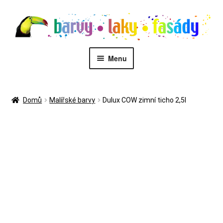
Přeskočit
Přejít
na
k
navigaci
obsahu
webu
Menu
PŮJČOVNA STROJŮ
Domů
Malířské barvy
Dulux COW zimní ticho 2,5l
MALÍŘI
Kontakt
Eshop
Zákaznický servis
Malířské služby