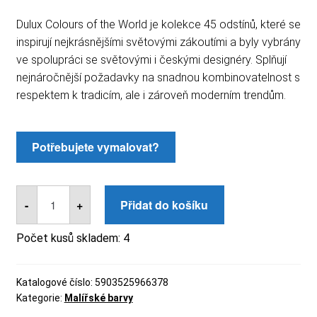
Dulux Colours of the World je kolekce 45 odstínů, které se
inspirují nejkrásnějšími světovými zákoutími a byly vybrány
ve spolupráci se světovými i českými designéry. Splňují
nejnáročnější požadavky na snadnou kombinovatelnost s
respektem k tradicím, ale i zároveň moderním trendům.
Dulux
COW
-
+
Přidat do košíku
zimní
ticho
2,5l
Počet kusů skladem:
4
množství
Katalogové číslo:
5903525966378
Kategorie:
Malířské barvy