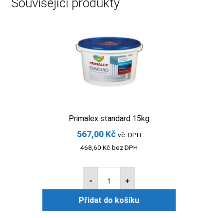
Související produkty
Primalex standard 15kg
567,00
Kč
vč. DPH
468,60
Kč
bez DPH
Primalex
standard
-
+
15kg
množství
Přidat do košíku