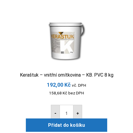
Keraštuk – vnitřní omítkovina – KB. PVC 8 kg
192,00
Kč
vč. DPH
158,68
Kč
bez DPH
Keraštuk
-
-
+
vnitřní
omítkovina
Přidat do košíku
-
KB.