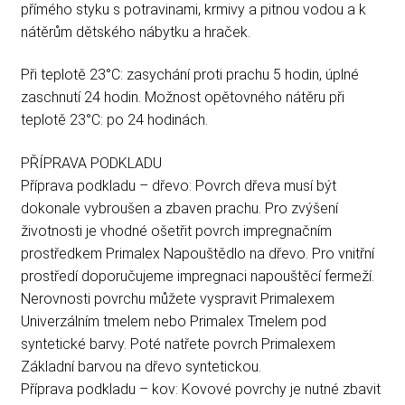
přímého styku s potravinami, krmivy a pitnou vodou a k
nátěrům dětského nábytku a hraček.
Při teplotě 23°C: zasychání proti prachu 5 hodin, úplné
zaschnutí 24 hodin. Možnost opětovného nátěru při
teplotě 23°C: po 24 hodinách.
PŘÍPRAVA PODKLADU
Příprava podkladu – dřevo: Povrch dřeva musí být
dokonale vybroušen a zbaven prachu. Pro zvýšení
životnosti je vhodné ošetřit povrch impregnačním
prostředkem Primalex Napouštědlo na dřevo. Pro vnitřní
prostředí doporučujeme impregnaci napouštěcí fermeží.
Nerovnosti povrchu můžete vyspravit Primalexem
Univerzálním tmelem nebo Primalex Tmelem pod
syntetické barvy. Poté natřete povrch Primalexem
Základní barvou na dřevo syntetickou.
Příprava podkladu – kov: Kovové povrchy je nutné zbavit