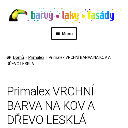
Přeskočit
Přejít
na
k
navigaci
obsahu
webu
Menu
PŮJČOVNA STROJŮ
Domů
Primalex
Primalex VRCHNÍ BARVA NA KOV A
DŘEVO LESKLÁ
MALÍŘI
Kontakt
Primalex VRCHNÍ
Eshop
BARVA NA KOV A
Zákaznický servis
DŘEVO LESKLÁ
Malířské služby