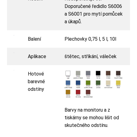
Doporučené ředidlo S6006
a S6001 pro mytí pomůcek
a úkapů.
Balení
Plechovky 0,75 l, 5 l, 10l
Aplikace
štětec, stříkání, váleček
Hotové
barevné
odstíny
Barvy na monitoru a z
tiskárny se mohou lišit od
skutečného odstínu.