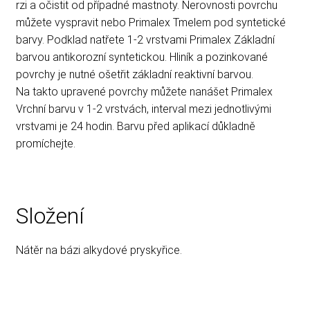
rzi a očistit od případné mastnoty. Nerovnosti povrchu
můžete vyspravit nebo Primalex Tmelem pod syntetické
barvy. Podklad natřete 1-2 vrstvami Primalex Základní
barvou antikorozní syntetickou. Hliník a pozinkované
povrchy je nutné ošetřit základní reaktivní barvou.
Na takto upravené povrchy můžete nanášet Primalex
Vrchní barvu v 1-2 vrstvách, interval mezi jednotlivými
vrstvami je 24 hodin. Barvu před aplikací důkladně
promíchejte.
Složení
Nátěr na bázi alkydové pryskyřice.