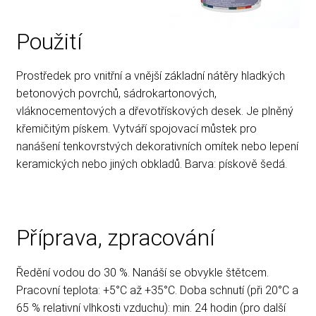
Rady, tipy
Použití
Prostředek pro vnitřní a vnější základní nátěry hladkých
betonových povrchů, sádrokartonových,
vláknocementových a dřevotřískových desek. Je plněný
křemičitým pískem. Vytváří spojovací můstek pro
nanášení tenkovrstvých dekorativních omítek nebo lepení
keramických nebo jiných obkladů. Barva: pískově šedá.
Příprava, zpracování
Ředění vodou do 30 %. Nanáší se obvykle štětcem.
Pracovní teplota: +5°C až +35°C. Doba schnutí (při 20°C a
65 % relativní vlhkosti vzduchu): min. 24 hodin (pro další