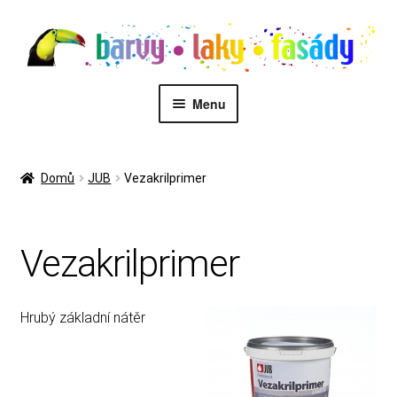
Přeskočit
Přejít
na
k
navigaci
obsahu
webu
Menu
PŮJČOVNA STROJŮ
Domů
JUB
Vezakrilprimer
MALÍŘI
Vezakrilprimer
Kontakt
Eshop
Hrubý základní nátěr
Zákaznický servis
Malířské služby